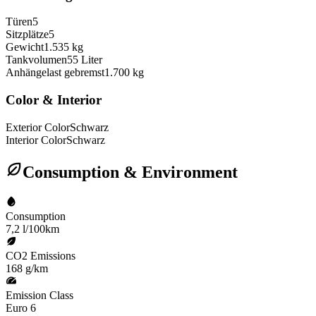
Türen
5
Sitzplätze
5
Gewicht
1.535 kg
Tankvolumen
55 Liter
Anhängelast gebremst
1.700 kg
Color & Interior
Exterior Color
Schwarz
Interior Color
Schwarz
Consumption & Environment
Consumption
7,2 l/100km
CO2 Emissions
168 g/km
Emission Class
Euro 6