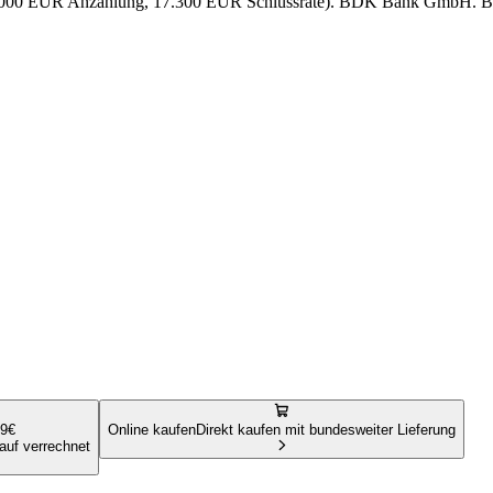
6.000 EUR Anzahlung, 17.300 EUR Schlussrate). BDK Bank GmbH. Bon
9
€
Online kaufen
Direkt kaufen mit bundesweiter Lieferung
Kauf verrechnet