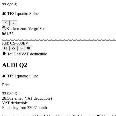
33.989 €
40 TFSI quattro S line
Klicken zum Vergrößern
1
/
53
Ref:
CS-538EV
Hot Deal
VAT deductible
AUDI
Q2
40 TFSI quattro S line
Price
33.989 €
28.562 €
net (VAT deductible)
VAT deductible
Financing from
339
€
/month