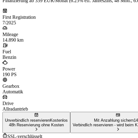
Finanzierung ab 339 EUR/Monat (6.25% eff. Jahreszins, 48 Mon., 
First Registration
7/2025
Mileage
14.890 km
Fuel
Benzin
Power
190 PS
Gearbox
Automatik
Drive
Allradantrieb
Unverbindlich reservieren
Kostenlos
Mit Anzahlung sichern
14
48h Reservierung ohne Kosten
Verbindlich reservieren - wird beim 
SSL-verschlüsselt