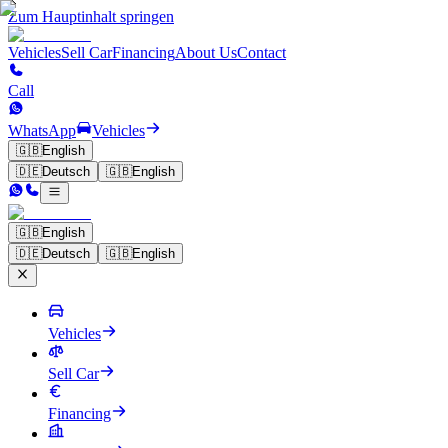
Zum Hauptinhalt springen
Vehicles
Sell Car
Financing
About Us
Contact
Call
WhatsApp
Vehicles
🇬🇧
English
🇩🇪
Deutsch
🇬🇧
English
🇬🇧
English
🇩🇪
Deutsch
🇬🇧
English
Vehicles
Sell Car
Financing