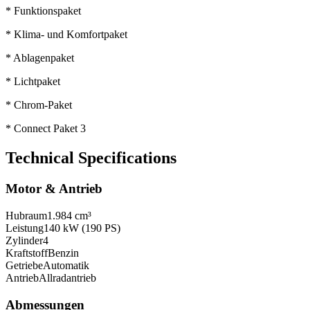
* Funktionspaket
* Klima- und Komfortpaket
* Ablagenpaket
* Lichtpaket
* Chrom-Paket
* Connect Paket 3
Technical Specifications
Motor & Antrieb
Hubraum
1.984 cm³
Leistung
140 kW (190 PS)
Zylinder
4
Kraftstoff
Benzin
Getriebe
Automatik
Antrieb
Allradantrieb
Abmessungen