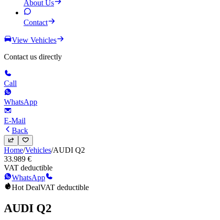
About Us
Contact
View Vehicles
Contact us directly
Call
WhatsApp
E-Mail
Back
Home
/
Vehicles
/
AUDI
Q2
33.989 €
VAT deductible
WhatsApp
Hot Deal
VAT deductible
AUDI
Q2