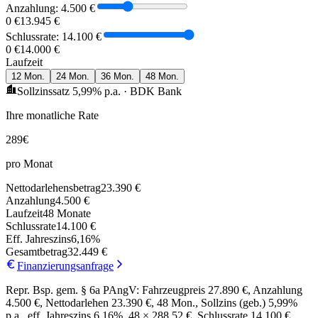
Anzahlung:
4.500 €
0 €
13.945 €
Schlussrate:
14.100 €
0 €
14.000 €
Laufzeit
12
Mon.
24
Mon.
36
Mon.
48
Mon.
Sollzinssatz
5,99
% p.a. · BDK Bank
Ihre monatliche Rate
289
€
pro Monat
Nettodarlehensbetrag
23.390 €
Anzahlung
4.500 €
Laufzeit
48
Monate
Schlussrate
14.100 €
Eff. Jahreszins
6,16
%
Gesamtbetrag
32.449 €
Finanzierungsanfrage
Repr. Bsp. gem. § 6a PAngV: Fahrzeugpreis 27.890 €, Anzahlung
4.500 €, Nettodarlehen 23.390 €, 48 Mon., Sollzins (geb.) 5,99%
p.a., eff. Jahreszins 6,16%, 48 × 288,52 €, Schlussrate 14.100 €,