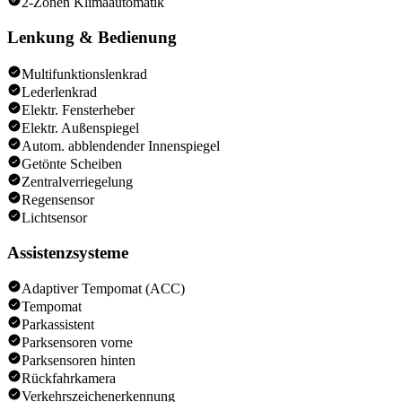
2-Zonen Klimaautomatik
Lenkung & Bedienung
Multifunktionslenkrad
Lederlenkrad
Elektr. Fensterheber
Elektr. Außenspiegel
Autom. abblendender Innenspiegel
Getönte Scheiben
Zentralverriegelung
Regensensor
Lichtsensor
Assistenzsysteme
Adaptiver Tempomat (ACC)
Tempomat
Parkassistent
Parksensoren vorne
Parksensoren hinten
Rückfahrkamera
Verkehrszeichenerkennung