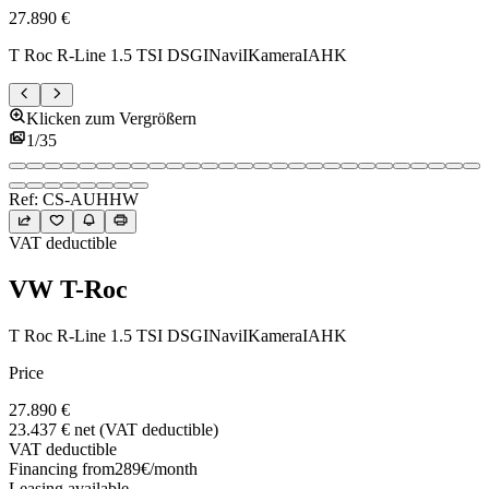
27.890 €
T Roc R-Line 1.5 TSI DSGINaviIKameraIAHK
Klicken zum Vergrößern
1
/
35
Ref:
CS-AUHHW
VAT deductible
VW
T-Roc
T Roc R-Line 1.5 TSI DSGINaviIKameraIAHK
Price
27.890 €
23.437 €
net (VAT deductible)
VAT deductible
Financing from
289
€
/month
Leasing available