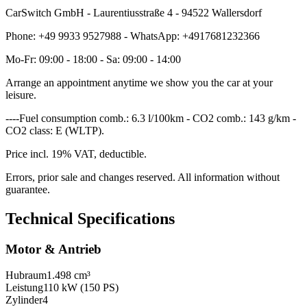
CarSwitch GmbH - Laurentiusstraße 4 - 94522 Wallersdorf
Phone: +49 9933 9527988 - WhatsApp: +4917681232366
Mo-Fr: 09:00 - 18:00 - Sa: 09:00 - 14:00
Arrange an appointment anytime we show you the car at your
leisure.
----Fuel consumption comb.: 6.3 l/100km - CO2 comb.: 143 g/km -
CO2 class: E (WLTP).
Price incl. 19% VAT, deductible.
Errors, prior sale and changes reserved. All information without
guarantee.
Technical Specifications
Motor & Antrieb
Hubraum
1.498 cm³
Leistung
110 kW (150 PS)
Zylinder
4