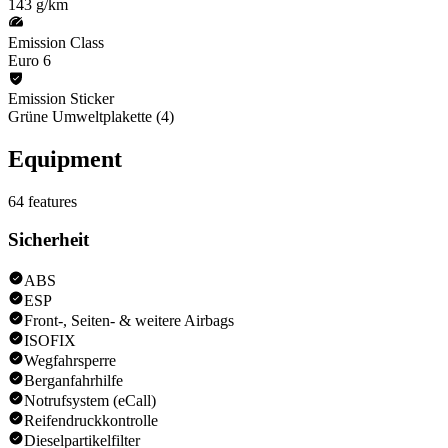
143 g/km
Emission Class
Euro 6
Emission Sticker
Grüne Umweltplakette (4)
Equipment
64
features
Sicherheit
ABS
ESP
Front-, Seiten- & weitere Airbags
ISOFIX
Wegfahrsperre
Berganfahrhilfe
Notrufsystem (eCall)
Reifendruckkontrolle
Dieselpartikelfilter