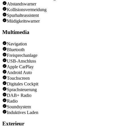
Abstandswarner
Kollisionsvermeidung
Spurhalteassistent
Müdigkeitswarner
Multimedia
Navigation
Bluetooth
Freisprechanlage
USB-Anschluss
Apple CarPlay
Android Auto
Touchscreen
Digitales Cockpit
Sprachsteuerung
DAB+ Radio
Radio
Soundsystem
Induktives Laden
Exterieur