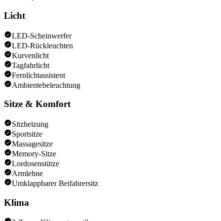
Licht
LED-Scheinwerfer
LED-Rückleuchten
Kurvenlicht
Tagfahrlicht
Fernlichtassistent
Ambientebeleuchtung
Sitze & Komfort
Sitzheizung
Sportsitze
Massagesitze
Memory-Sitze
Lordosenstütze
Armlehne
Umklappbarer Beifahrersitz
Klima