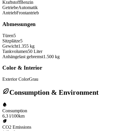
Kraftstoff
Benzin
Getriebe
Automatik
Antrieb
Frontantrieb
Abmessungen
Türen
5
Sitzplätze
5
Gewicht
1.355 kg
Tankvolumen
50 Liter
Anhängelast gebremst
1.500 kg
Color & Interior
Exterior Color
Grau
Consumption & Environment
Consumption
6,3 l/100km
CO2 Emissions