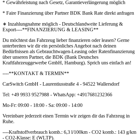
* Gewährleistung nach Gesetz, Garantieverlängerung möglich
* Faire Finanzierung über Partner BDK Bank Rate direkt anfragen
∗ Inzahlungnahme möglich - Deutschlandweite Lieferung &
Export----**FINANZIERUNG & LEASING**
Du möchtest das Fahrzeug lieber finanzieren oder leasen? Gerne
unterbreiten wir dir ein persönliches Angebot nach deinen
Bedürfnissen als Gebrauchtwagen-Leasing oder Ratenfinanzierung
über unseren Partner, die BDK (Bank Deutsches
Kraftfahrzeuggewerbe GmbH, Hamburg). Sprich uns einfach an!
----**KONTAKT & TERMIN**
CarSwitch GmbH - Laurentiusstraße 4 - 94522 Wallersdorf
Tel: +49 9933 9527988 - WhatsApp: +4917681232366
Mo-Fr: 09:00 - 18:00 - Sa: 09:00 - 14:00
Vereinbare jederzeit einen Termin wir zeigen dir das Fahrzeug in
Ruhe.
----Kraftstoffverbrauch komb.: 6,3 l/100km - CO2 komb.: 143 g/km
- CO2-Klasse: E (WLTP).