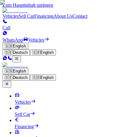
Zum Hauptinhalt springen
Vehicles
Sell Car
Financing
About Us
Contact
Call
WhatsApp
Vehicles
🇬🇧
English
🇩🇪
Deutsch
🇬🇧
English
🇬🇧
English
🇩🇪
Deutsch
🇬🇧
English
Vehicles
Sell Car
Financing