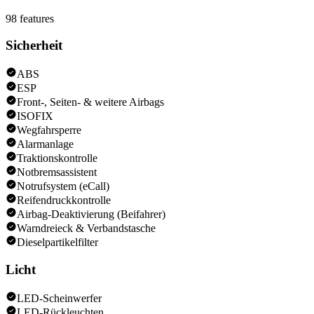
98
features
Sicherheit
ABS
ESP
Front-, Seiten- & weitere Airbags
ISOFIX
Wegfahrsperre
Alarmanlage
Traktionskontrolle
Notbremsassistent
Notrufsystem (eCall)
Reifendruckkontrolle
Airbag-Deaktivierung (Beifahrer)
Warndreieck & Verbandstasche
Dieselpartikelfilter
Licht
LED-Scheinwerfer
LED-Rückleuchten