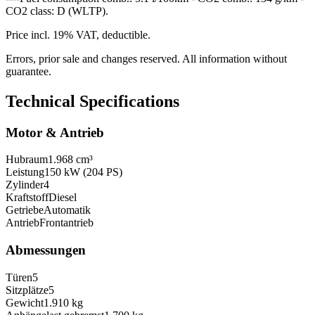
CO2 class: D (WLTP).
Price incl. 19% VAT, deductible.
Errors, prior sale and changes reserved. All information without
guarantee.
Technical Specifications
Motor & Antrieb
Hubraum
1.968 cm³
Leistung
150 kW (204 PS)
Zylinder
4
Kraftstoff
Diesel
Getriebe
Automatik
Antrieb
Frontantrieb
Abmessungen
Türen
5
Sitzplätze
5
Gewicht
1.910 kg