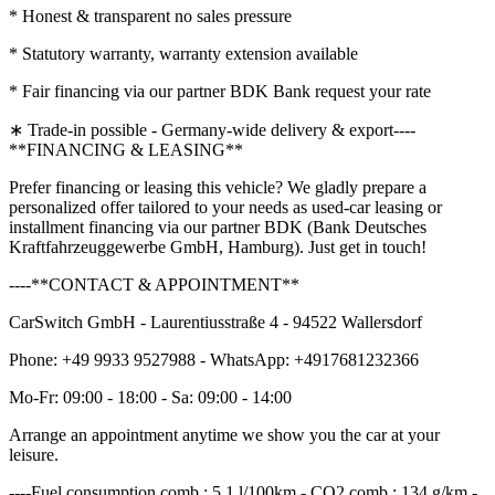
* Honest & transparent no sales pressure
* Statutory warranty, warranty extension available
* Fair financing via our partner BDK Bank request your rate
∗ Trade-in possible - Germany-wide delivery & export----
**FINANCING & LEASING**
Prefer financing or leasing this vehicle? We gladly prepare a
personalized offer tailored to your needs as used-car leasing or
installment financing via our partner BDK (Bank Deutsches
Kraftfahrzeuggewerbe GmbH, Hamburg). Just get in touch!
----**CONTACT & APPOINTMENT**
CarSwitch GmbH - Laurentiusstraße 4 - 94522 Wallersdorf
Phone: +49 9933 9527988 - WhatsApp: +4917681232366
Mo-Fr: 09:00 - 18:00 - Sa: 09:00 - 14:00
Arrange an appointment anytime we show you the car at your
leisure.
----Fuel consumption comb.: 5.1 l/100km - CO2 comb.: 134 g/km -