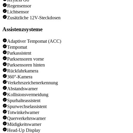
Regensensor
Lichtsensor
Zusätzliche 12V-Steckdosen
Assistenzsysteme
Adaptiver Tempomat (ACC)
Tempomat
Parkassistent
Parksensoren vorne
Parksensoren hinten
Rückfahrkamera
360°-Kamera
Verkehrszeichenerkennung
Abstandswarner
Kollisionsvermeidung
Spurhalteassistent
Spurwechselassistent
Totwinkelwarner
Querverkehrswarner
Müdigkeitswarner
Head-Up Display