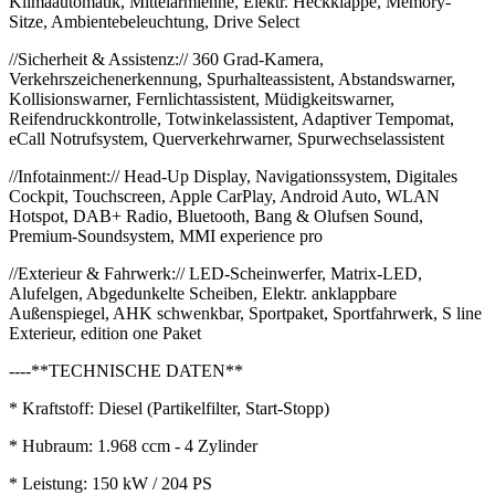
Klimaautomatik, Mittelarmlehne, Elektr. Heckklappe, Memory-
Sitze, Ambientebeleuchtung, Drive Select
//Sicherheit & Assistenz:// 360 Grad-Kamera,
Verkehrszeichenerkennung, Spurhalteassistent, Abstandswarner,
Kollisionswarner, Fernlichtassistent, Müdigkeitswarner,
Reifendruckkontrolle, Totwinkelassistent, Adaptiver Tempomat,
eCall Notrufsystem, Querverkehrwarner, Spurwechselassistent
//Infotainment:// Head-Up Display, Navigationssystem, Digitales
Cockpit, Touchscreen, Apple CarPlay, Android Auto, WLAN
Hotspot, DAB+ Radio, Bluetooth, Bang & Olufsen Sound,
Premium-Soundsystem, MMI experience pro
//Exterieur & Fahrwerk:// LED-Scheinwerfer, Matrix-LED,
Alufelgen, Abgedunkelte Scheiben, Elektr. anklappbare
Außenspiegel, AHK schwenkbar, Sportpaket, Sportfahrwerk, S line
Exterieur, edition one Paket
----**TECHNISCHE DATEN**
* Kraftstoff: Diesel (Partikelfilter, Start-Stopp)
* Hubraum: 1.968 ccm - 4 Zylinder
* Leistung: 150 kW / 204 PS