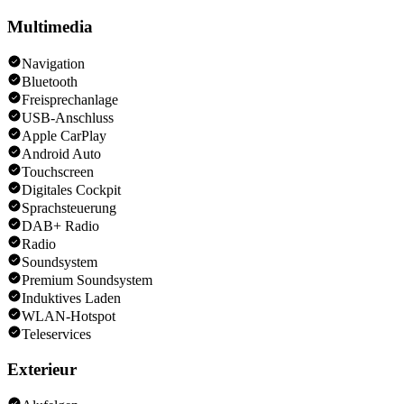
Multimedia
Navigation
Bluetooth
Freisprechanlage
USB-Anschluss
Apple CarPlay
Android Auto
Touchscreen
Digitales Cockpit
Sprachsteuerung
DAB+ Radio
Radio
Soundsystem
Premium Soundsystem
Induktives Laden
WLAN-Hotspot
Teleservices
Exterieur