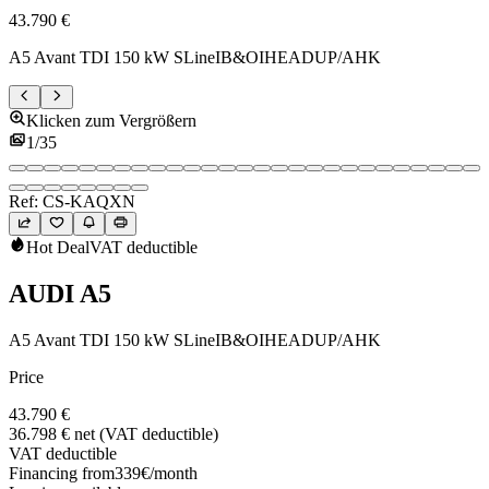
43.790 €
A5 Avant TDI 150 kW SLineIB&OIHEADUP/AHK
Klicken zum Vergrößern
1
/
35
Ref:
CS-KAQXN
Hot Deal
VAT deductible
AUDI
A5
A5 Avant TDI 150 kW SLineIB&OIHEADUP/AHK
Price
43.790 €
36.798 €
net (VAT deductible)
VAT deductible
Financing from
339
€
/month