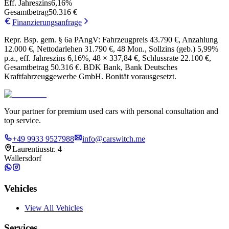
Eff. Jahreszins
6,16
%
Gesamtbetrag
50.316 €
Finanzierungsanfrage
Repr. Bsp. gem. § 6a PAngV: Fahrzeugpreis 43.790 €, Anzahlung
12.000 €, Nettodarlehen 31.790 €, 48 Mon., Sollzins (geb.) 5,99%
p.a., eff. Jahreszins 6,16%, 48 × 337,84 €, Schlussrate 22.100 €,
Gesamtbetrag 50.316 €. BDK Bank, Bank Deutsches
Kraftfahrzeuggewerbe GmbH. Bonität vorausgesetzt.
Your partner for premium used cars with personal consultation and
top service.
+49 9933 9527988
info@carswitch.me
Laurentiusstr. 4
Wallersdorf
Vehicles
View All Vehicles
Services