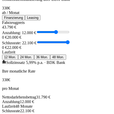
338
€
ab / Monat
Finanzierung
Leasing
Fahrzeugpreis
43.790 €
Anzahlung:
12.000 €
0 €
20.000 €
Schlussrate:
22.100 €
0 €
22.000 €
Laufzeit
12
Mon.
24
Mon.
36
Mon.
48
Mon.
Sollzinssatz
5,99
% p.a. · BDK Bank
Ihre monatliche Rate
338
€
pro Monat
Nettodarlehensbetrag
31.790 €
Anzahlung
12.000 €
Laufzeit
48
Monate
Schlussrate
22.100 €