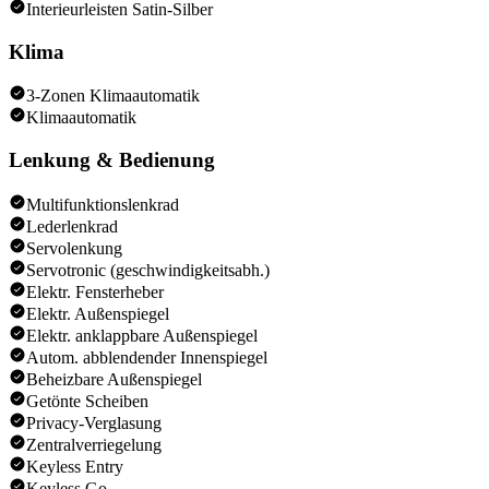
Interieurleisten Satin-Silber
Klima
3-Zonen Klimaautomatik
Klimaautomatik
Lenkung & Bedienung
Multifunktionslenkrad
Lederlenkrad
Servolenkung
Servotronic (geschwindigkeitsabh.)
Elektr. Fensterheber
Elektr. Außenspiegel
Elektr. anklappbare Außenspiegel
Autom. abblendender Innenspiegel
Beheizbare Außenspiegel
Getönte Scheiben
Privacy-Verglasung
Zentralverriegelung
Keyless Entry
Keyless Go