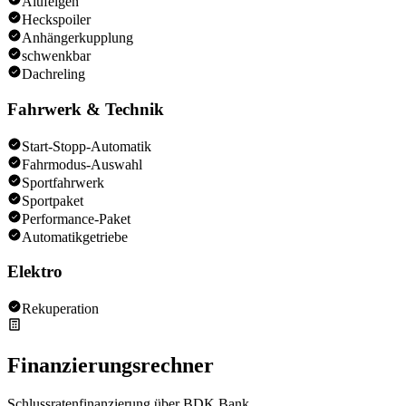
Alufelgen
Heckspoiler
Anhängerkupplung
schwenkbar
Dachreling
Fahrwerk & Technik
Start-Stopp-Automatik
Fahrmodus-Auswahl
Sportfahrwerk
Sportpaket
Performance-Paket
Automatikgetriebe
Elektro
Rekuperation
Finanzierungsrechner
Schlussratenfinanzierung über BDK Bank