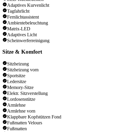
Adaptives Kurvenlicht
Tagfahrlicht
Fernlichtassistent
Ambientebeleuchtung
Matrix-LED
Adaptives Licht
Scheinwerferreinigung
Sitze & Komfort
Sitzheizung
Sitzheizung vorn
Sportsitze
Ledersitze
Memory-Sitze
Elektr. Sitzverstellung
Lordosenstütze
Armlehne
Armlehne vorn
Klappbare Kopfstützen Fond
Fußmatten Velours
Fußmatten