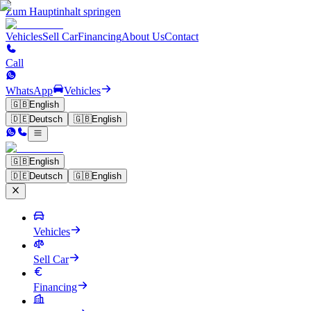
Zum Hauptinhalt springen
Vehicles
Sell Car
Financing
About Us
Contact
Call
WhatsApp
Vehicles
🇬🇧
English
🇩🇪
Deutsch
🇬🇧
English
🇬🇧
English
🇩🇪
Deutsch
🇬🇧
English
Vehicles
Sell Car
Financing